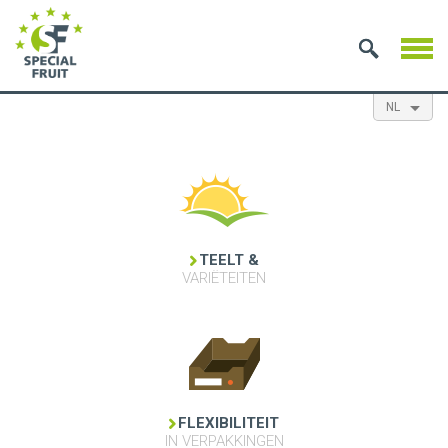
NL
EN
ES
FR
TEELT &
VARIËTEITEN
FLEXIBILITEIT
IN VERPAKKINGEN