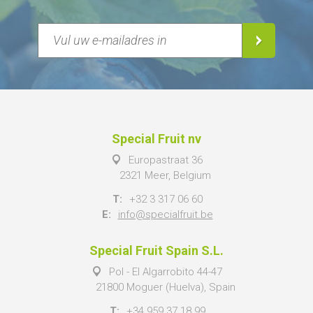
Special Fruit nv
Europastraat 36
2321 Meer, Belgium
T:
+32 3 317 06 60
E:
info@specialfruit.be
Special Fruit Spain S.L.
Pol - El Algarrobito 44-47
21800 Moguer (Huelva), Spain
T:
+34 959 37 18 99