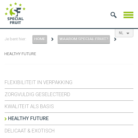
NL
Je bent hier:
HOME
WAAROM SPECIAL FRUIT?
EN
ES
FR
HEALTHY FUTURE
FLEXIBILITEIT IN VERPAKKING
ZORGVULDIG GESELECTEERD
KWALITEIT ALS BASIS
HEALTHY FUTURE
DELICAAT & EXOTISCH