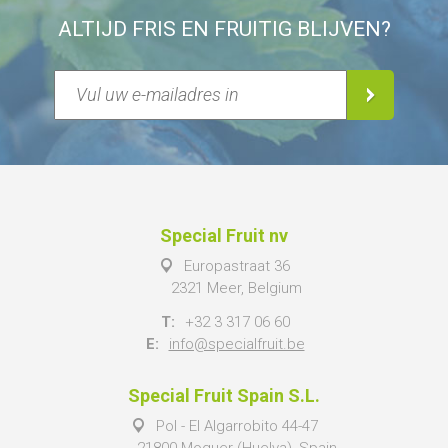
ALTIJD FRIS EN FRUITIG BLIJVEN?
Special Fruit nv
Europastraat 36
2321 Meer, Belgium
T:
+32 3 317 06 60
E:
info@specialfruit.be
Special Fruit Spain S.L.
Pol - El Algarrobito 44-47