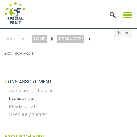
NL
Je bent hier:
HOME
PRODUCTEN
EN
ES
FR
EXOTISCH FRUIT
ONS ASSORTIMENT
Aardbeien en bessen
Exotisch fruit
Ready to Eat
Speciale groenten
EXOTISCH FRUIT