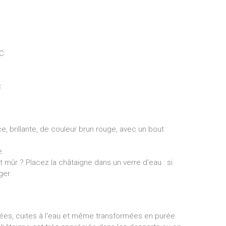
°C
C
, brillante, de couleur brun rouge, avec un bout
e.
st mûr ? Placez la châtaigne dans un verre d'eau : si
ger.
lées, cuites à l'eau et même transformées en purée.