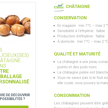
CHÂTAIGNE
CONSERVATION
En magasin : min 1°C – max 2 
Sensibilité à l'éthylène : faible
Production d'éthylène : faible
À domicile : min 1°C – max 2 °
S
QUALITÉ ET MATURITÉ
LICIEUX(SES)
ÂTAIGNE
La châtaigne a une peau coriace
NS
pointu et des poils noirs.
TRE
La châtaigne pelée est blanch
BALLAGE
Vous ne savez pas si le fruit e
RSONNALISÉ
elle coule, vous pouvez la man
CONSOMMATION
VIE DE DÉCOUVRIR
 POSSIBILITÉS ?
Les châtaignes peuvent être gril