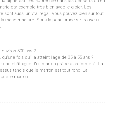
châtaigne est très appréciée dans les desserts ou en
ie par exemple très bien avec le gibier. Les
e sont aussi un vrai régal. Vous pouvez bien sûr tout
 la manger nature. Sous la peau brune se trouve un
u.
à environ 500 ans ?
qu'une fois qu'il a atteint l'âge de 35 à 55 ans ?
r une châtaigne d'un marron grâce à sa forme ? La
dessus tandis que le marron est tout rond. La
 que le marron.