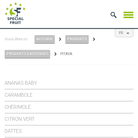
FR
Vous êtes ici:
ACCUEIL
PRODUITS
EN
NL
ES
PRODUITS EXOTIQUES
PITAYA
ANANAS BABY
CARAMBOLE
CHÉRIMOLE
CITRON VERT
DATTES