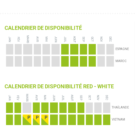
CALENDRIER DE DISPONIBILITÉ
MARS
JUIN
AOUT
JAN
JUIL
AVR
MAI
NOV
DÉC
FÉV
SEP
OCT
ESPAGNE
MAROC
CALENDRIER DE DISPONIBILITÉ RED - WHITE
MARS
JUIN
AOUT
JAN
JUIL
AVR
MAI
NOV
DÉC
FÉV
SEP
OCT
THAÏLANDE
VIETNAM